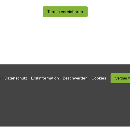
·
·
·
·
m
Datenschutz
Erstinformation
Beschwerden
Cookies
Vertrag 