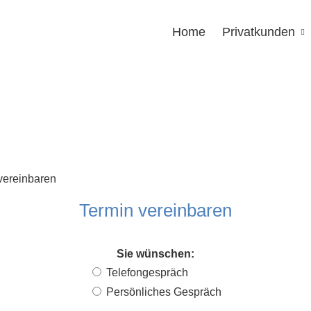
Home
Privatkunden
Termin ver­ein­baren
Sie wün­schen:
Tele­fon­ge­spräch
Persönliches Gespräch